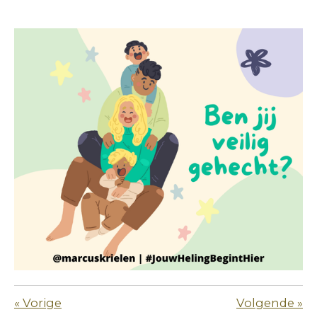
«
Vorige
Volgende
»