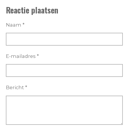
l
e
a
l
Reactie plaatsen
e
l
r
e
n
e
n
Naam *
E-mailadres *
Bericht *