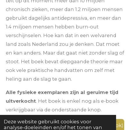
telt op dit moment meer dan 10 miljoen
chronisch zieken, meer dan 1.2 miljoen mensen
gebruikt dagelijks antidepressiva, en meer dan
1.4 miljoen mensen hebben burn-out
verschijnselen. Hoe kan dat in een welvarend
land zoals Nederland zou je denken. Dat moet
en kan anders. Maar dat gaat niet zonder slag of
stoot. Het boek bevat diepgaande theorie maar
ook vele praktische handvatten om zelf met
heling aan de slag te gaan.
Alle fysieke exemplaren zijn al geruime tijd
uitverkocht
. Het boek is enkel nog als e-book
verkrijgbaar via de onderstaande knop.
Deze website gebruikt cookies voor
Bestel & download Trauma Handboek (e-book)
analyse-doeleinden en/of het tonen van