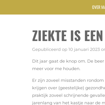
Ga
OVER M
direct
naar
ZIEKTE IS EE
de
hoofdinhoud
Gepubliceerd op 10 januari 2023 o
Dit jaar gaat de knop om. De beer i
meer voor me houden.
Er zijn zoveel misstanden rondom 
krijgen over (geestelijke) gezondhei
praktijk zoveel schrijnende geval
jarenlang van het kastje naar de m