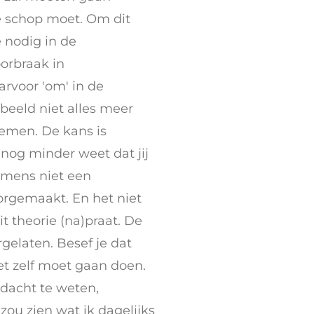
e schop moet. Om dit
 nodig in de
orbraak in
rvoor 'om' in de
beeld niet alles meer
nemen. De kans is
nog minder weet dat jij
e mens niet een
orgemaakt. En het niet
t theorie (na)praat. De
elaten. Besef je dat
et zelf moet gaan doen.
e dacht te weten,
 zou zien wat ik dagelijks