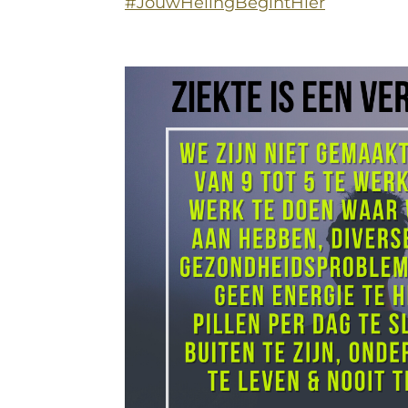
#JouwHelingBegintHier