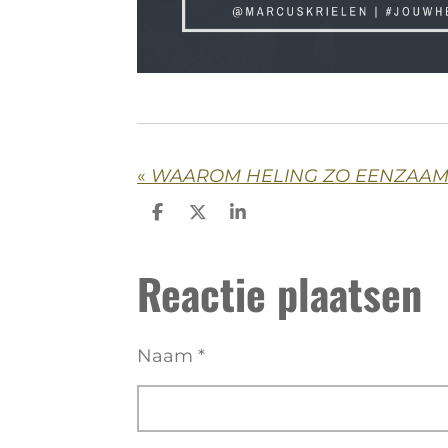
«
WAAROM HELING ZO EENZAAM 
D
D
S
e
e
h
l
e
a
Reactie plaatsen
e
l
r
n
e
Naam *