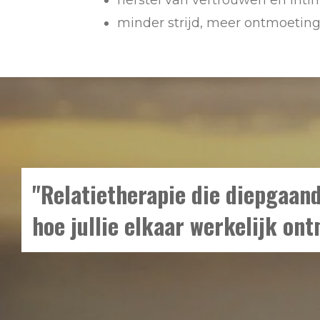
herstel van vertrouwen en intim
minder strijd, meer ontmoetin
"Relatietherapie die diepgaand
hoe jullie elkaar werkelijk ont