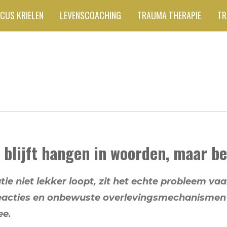
CUS KRIELEN
LEVENSCOACHING
TRAUMA THERAPIE
TR
t blijft hangen in woorden, maar b
e niet lekker loopt, zit het echte probleem vaak
sreacties en onbewuste overlevingsmechanismen
ee.