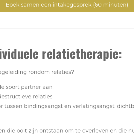
Boek samen een intakegesprek (60 minuten)
viduele relatietherapie:
egeleiding rondom relaties?
de soort partner aan.
estructieve relaties.
r tussen bindingsangst en verlatingsangst: dichtbi
en die ooit zijn ontstaan om te overleven en die nu