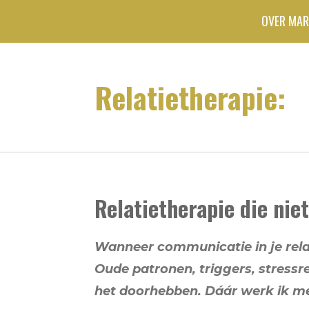
Ga
OVER MAR
direct
naar
Relatietherapie:
de
hoofdinhoud
Relatietherapie die nie
Wanneer communicatie in je relati
Oude patronen, triggers, stres
het doorhebben. Dáár werk ik m