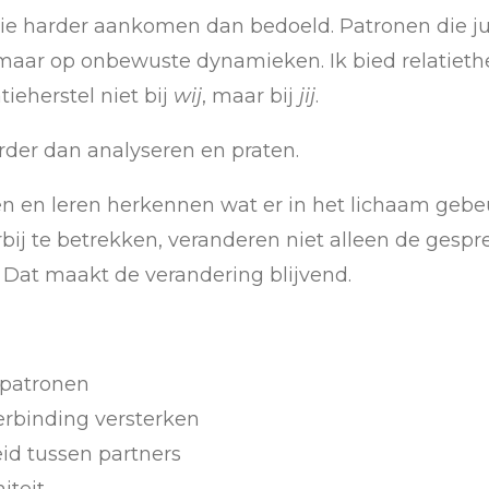
ie harder aankomen dan bedoeld. Patronen die jull
e, maar op onbewuste dynamieken. Ik bied relatiet
ieherstel niet bij
wij
, maar bij
jij
.
erder dan analyseren en praten.
len en leren herkennen wat er in het lichaam geb
bij te betrekken, veranderen niet alleen de gespr
. Dat maakt de verandering blijvend.
 patronen
erbinding versterken
eid tussen partners