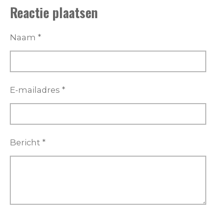
l
e
a
l
Reactie plaatsen
e
l
r
e
n
e
n
Naam *
E-mailadres *
Bericht *