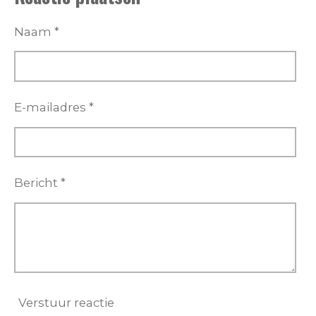
n
e
n
Naam *
E-mailadres *
Bericht *
Verstuur reactie