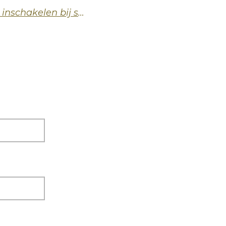
In 3 stappen het denkende brein inschakelen bij stress