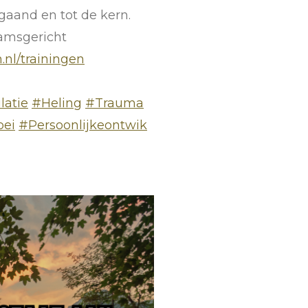
gaand en tot de kern.
aamsgericht
.nl/trainingen
latie
#Heling
#Trauma
oei
#Persoonlijkeontwik