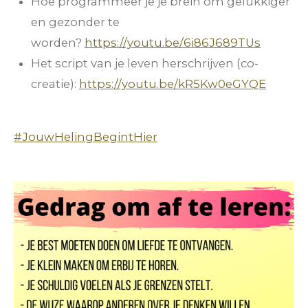
Hoe programmeer je je brein om gelukkiger
en gezonder te
worden?
https://youtu.be/6i86J689TUs
Het script van je leven herschrijven (co-
creatie):
https://youtu.be/kR5Kw0eGYQE
#JouwHelingBegintHier